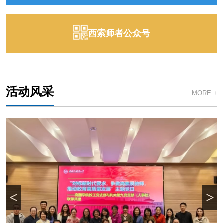
西索师者公众号
活动风采
MORE +
<
>